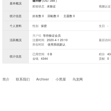
魏华静
(UID: 388 )
基本概况
邮箱状态
未验证
视频认证
统计信息
好友数 0
回帖数 0
主题数 0
|
|
个人资料
性别
保密
生日
-
用户组
等待验证会员
活跃概况
注册时间
2020-4-1 20:10
最后访问
所在时区
使用系统默认
已用空间
0 B
积分
43
统计信息
金钱
4344
贡献
0
简介
联系我们
Archiver
小黑屋
乌龙网
|
|
|
|